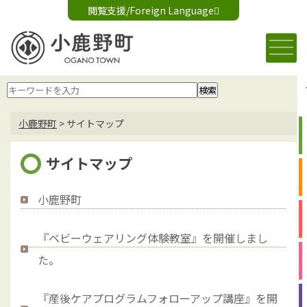
閲覧支援/Foreign Language
文字サイズ変更
音声読み上げ
標準
大
Foreign Language
背景色変更
白
黒
青
小鹿野町
>
サイトマップ
サイトマップ
小鹿野町
『ベビーウェアリング体験教室』を開催しまし
た。
『産後ケアプログラムフォローアップ講座』を開