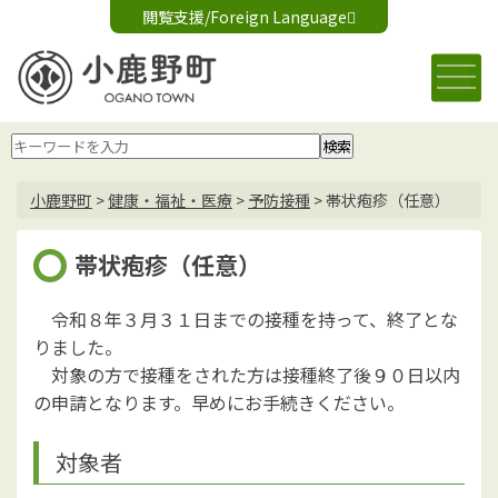
閲覧支援/Foreign Language
文字サイズ変更
音声読み上げ
標準
大
Foreign Language
背景色変更
白
黒
青
小鹿野町
>
健康・福祉・医療
>
予防接種
>
帯状疱疹（任意）
帯状疱疹（任意）
令和８年３月３１日までの接種を持って、終了とな
りました。
対象の方で接種をされた方は接種終了後９０日以内
の申請となります。早めにお手続きください。
対象者