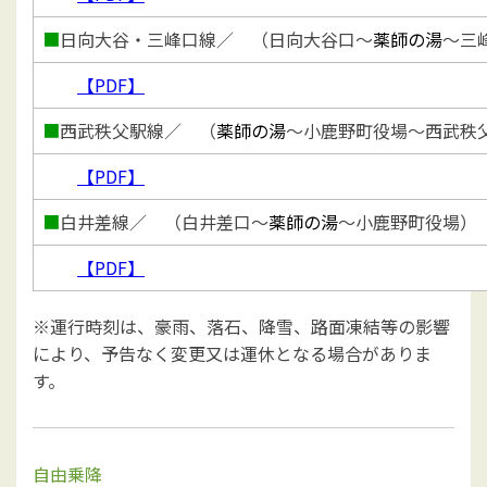
■
日向大谷・三峰口線
／ （日向大谷口～
薬師の湯
～三
【PDF】
■
西武秩父駅線
／ （
薬師の湯
～小鹿野町役場～西武秩
【PDF】
■
白井差線
／ （白井差口～
薬師の湯
～小鹿野町役場）
【PDF】
※運行時刻は、豪雨、落石、降雪、路面凍結等の影響
により、予告なく変更又は運休となる場合がありま
す。
自由乗降