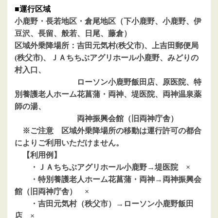
■運行区域
小鹿野・長若地区・倉尾地区（下小鹿野、小鹿野、伊
豆沢、長留、般若、日尾、藤倉）
区域外乗降場所：吉田元気村(秩父市)、上吉田郵便局
(秩父市)、ＪＡちちぶアグリホール小鹿野、みどりの
村入
口、
ローソン小鹿野飯田店、原医院、特
別養護老人ホーム花菖蒲・両神、堤医院、両神温泉薬
師の湯、
両神振興会館（旧両神庁舎）
※ご注意 区域外乗降場所の移動は運行許可の都合
によりご利用いただけません。
【利用例】
・ＪＡちちぶアグリホール小鹿野→堤医院 ×
・特別養護老人ホーム花菖蒲・両神→両神振興会
館（旧両神庁舎） ×
・吉田元気村（秩父市）→ローソン小鹿野飯田
店 ×