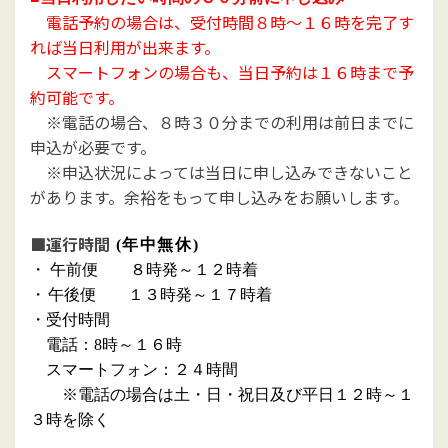
電話予約の場合は、受付時間８時～１６時を完了す
れば当日利用が出来ます。
スマートフォンの場合も、当日予約は１６時まで予
約可能です。
※電話の場合、８時３０分までの利用は前日までに
申込が必要です。
※申込状況によっては当日に申し込みできないこと
があります。余裕をもって申し込みをお願いします。
■運行時間
(年中無休
)
・
午前
便
８時発
～１２時
着
・
午後便 １３時発～
１
７
時
着
・
受付時間
電話：8時～１６時
スマートフォン：２４時間
※電話
の場合は
土・日・祝日
及び
平日
１２
時
～
１
３
時
を
除く