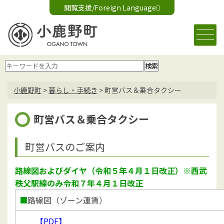
閲覧支援/Foreign Language
文字サイズ変更
音声読み上げ
標準
大
Foreign Language
背景色変更
白
黒
青
小鹿野町
>
暮らし・手続き
>
町営バス＆乗合タクシー
町営バス＆乗合タクシー
町営バスのご案内
路線図およびダイヤ（令和５年４月１日改正）※西武
秩父駅線のみ令和７年４月１日改正
■
路線図（ゾーン運賃）
【PDF】