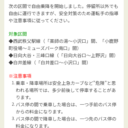
次の区間で自由乗降を開始しました。停留所以外でも
自由に運行できますが、安全対策のため運転手の指導
や注意事項に従ってください。
対象区間
◆西武秩父駅線（「薬師の湯～小沢口」間、「小鹿野
町役場～ミューズパーク南口」間）
◆日向大谷・三峰口線（「日向大谷口～上野沢」間）
◆白井差線（「白井差口～小沢口」間）
※注意事項
乗車・降車場所は安全上急カーブなど”危険”と思
われる場所では、多少前後して停車することがあ
ります。
バス停の間で乗車した場合は、一つ手前のバス停
からの料金になります。
バス停の間で降車した場合は、一つ先のバス停の
料金になります。