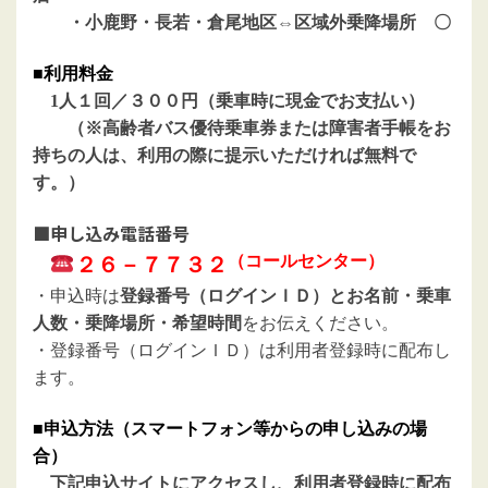
・小鹿野・長若・倉尾地区⇔区域外乗降場所 〇
■利用料金
1人１回／３００円（
乗車時に現金でお支払い
）
（※高齢者バス優待乗車券または障害者手帳をお
持ちの人は、利用の際に提示いただければ無料で
す。）
■申し込み電話番号
（コールセンター）
２６－７７３２
・申込時は
登録番号（ログインＩＤ）とお名前・乗車
人
数・乗降場所・希望時間
をお伝えください。
・登録番号（ログインＩＤ）は利用者登録時に配布し
ま
す。
■申込方法（スマートフォン等からの申し込みの場
合）
下記申込サイトにアクセスし、利用者登録時に配布