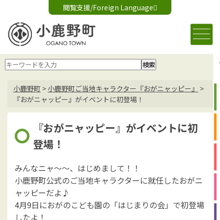
閲覧支援/Foreign Language
文字サイズ変更
音声読み上げ
標準
大
Foreign Language
背景色変更
白
黒
青
小鹿野町
>
小鹿野町ご当地キャラクター『おがニャッピー』
>
『おがニャッピー』がイベントに初登場！
『おがニャッピー』がイベントに初
登場！
みんなニャ～～、はじめまして！！
小鹿野町公式のご当地キャラクターに就任したおがニ
ャッピーだよ♪
4月9日におがのこども園の「はじまりの会」で初登場
したよ！