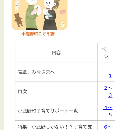
ペー
内容
ジ
表紙、みなさまへ
１
２～
目次
３
４～
小鹿野町子育てサポート一覧
５
特集 小鹿野しかない！？子育て支
６～