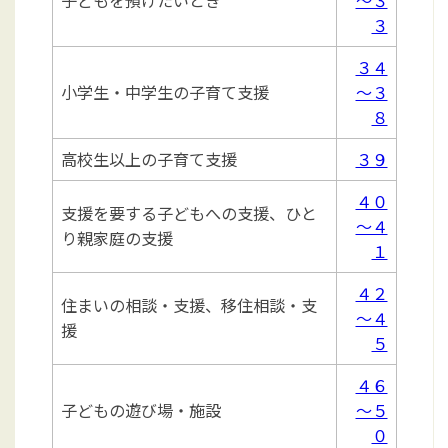
子どもを預けたいとき
～３
３
３４
小学生・中学生の子育て支援
～３
８
高校生以上の子育て支援
３９
４０
支援を要する子どもへの支援、ひと
～４
り親家庭の支援
１
４２
住まいの相談・支援、移住相談・支
～４
援
５
４６
子どもの遊び場・施設
～５
０