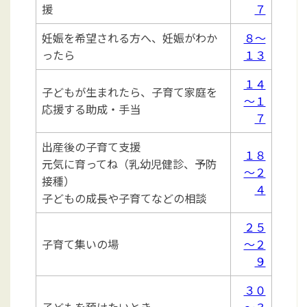
援
７
妊娠を希望される方へ、妊娠がわか
８～
ったら
１３
１４
子どもが生まれたら、子育て家庭を
～１
応援する助成・手当
７
出産後の子育て支援
１８
元気に育ってね（乳幼児健診、予防
～２
接種）
４
子どもの成長や子育てなどの相談
２５
子育て集いの場
～２
９
３０