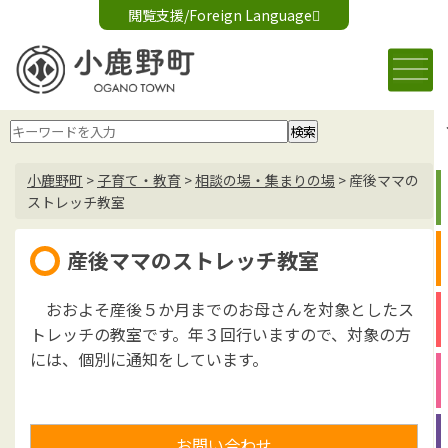
閲覧支援/Foreign Language
文字サイズ変更
音声読み上げ
標準
大
Foreign Language
背景色変更
白
黒
青
小鹿野町
>
子育て・教育
>
相談の場・集まりの場
>
産後ママの
ストレッチ教室
産後ママのストレッチ教室
おおよそ産後５か月までのお母さんを対象としたス
トレッチの教室です。年３回行いますので、対象の方
には、個別に通知をしています。
お問い合わせ