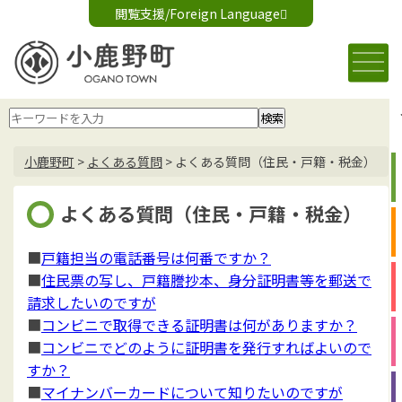
閲覧支援/Foreign Language
文字サイズ変更
音声読み上げ
標準
大
Foreign Language
背景色変更
白
黒
青
小鹿野町
>
よくある質問
>
よくある質問（住民・戸籍・税金）
よくある質問（住民・戸籍・税金）
■
戸籍担当の電話番号は何番ですか？
■
住民票の写し、戸籍謄抄本、身分証明書等を郵送で
請求したいのですが
■
コンビニで取得できる証明書は何がありますか？
■
コンビニでどのように証明書を発行すればよいので
すか？
■
マイナンバーカードについて知りたいのですが