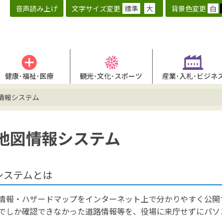
音声読み上げ
文字サイズ変更
標準
大
背景色変更
白
健康･福祉･医療
観光･文化･スポーツ
産業･入札･ビジネ
情報システム
地図情報システム
システムとは
報・ハザードマップをインターネット上で分かりやすく公開
しか確認できなかった道路情報等を、役場に来庁せずにパソ