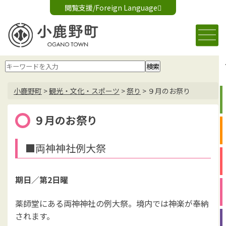
閲覧支援/Foreign Language
文字サイズ変更
音声読み上げ
標準
大
Foreign Language
背景色変更
白
黒
青
小鹿野町
>
観光・文化・スポーツ
>
祭り
>
９月のお祭り
９月のお祭り
■両神神社例大祭
期日／
第2日曜
薬師堂にある両神神社の例大祭。境内では
神楽
が奉納
されます。