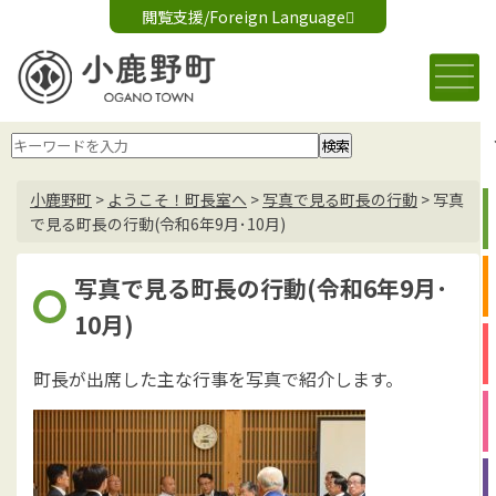
閲覧支援/Foreign Language
文字サイズ変更
音声読み上げ
標準
大
Foreign Language
背景色変更
白
黒
青
小鹿野町
>
ようこそ！町長室へ
>
写真で見る町長の行動
>
写真
で見る町長の行動(令和6年9月･10月)
写真で見る町長の行動(令和6年9月･
10月)
町長が出席した主な行事を写真で紹介します。