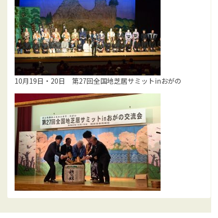
10月19日・20日 第27回全国地芝居サミットinおがの