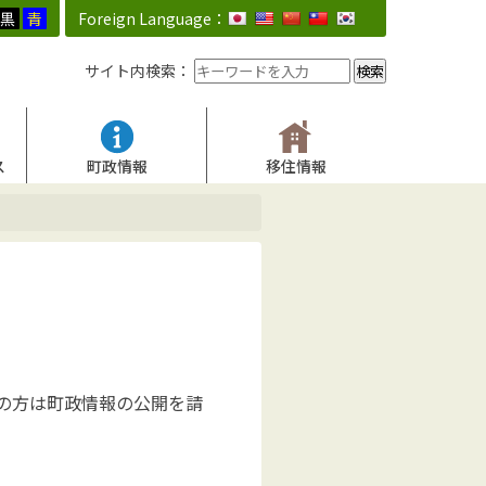
黒
青
Foreign Language：
サイト内検索：
ス
町政情報
移住情報
の方は町政情報の公開を請