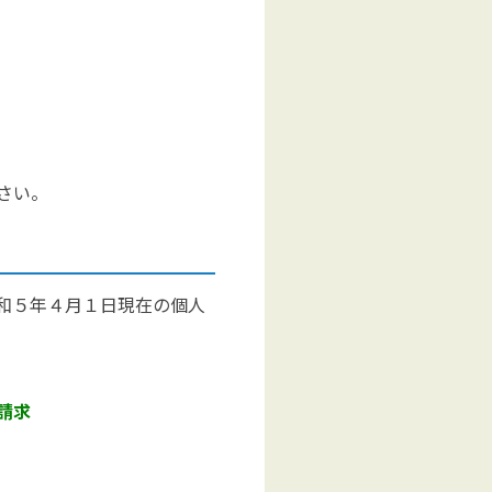
さい。
和５年４月１日現在の個人
請求