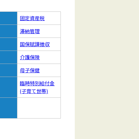
固定資産税
滞納管理
国保賦課徴収
介護保険
母子保健
臨時特別給付金
(子育て世帯)