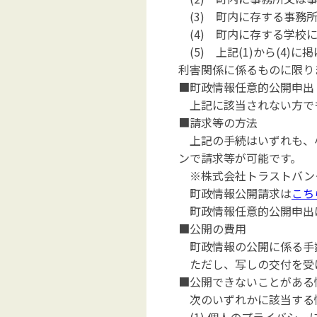
(3) 町内に存する事務
(4) 町内に存する学校
(5) 上記(1)から(4
利害関係に係るものに限り
■町政情報任意的公開申出
上記に該当されない方でも
■請求等の方法
上記の手続はいずれも、小
ンで請求等が可能です。
※株式会社トラストバンク
町政情報公開請求は
こち
町政情報任意的公開申出
■公開の費用
町政情報の公開に係る手
ただし、写しの交付を受
■公開できないことがある
次のいずれかに該当する情