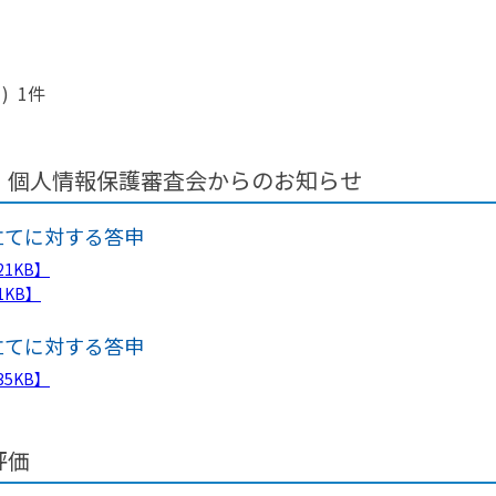
訳)
 9件
開 6件
存在による) 1件
下げ) 2件
・個人情報保護審査会からのお知らせ
立てに対する答申
121KB】
21KB】
立てに対する答申
135KB】
評価