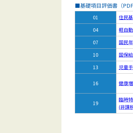
■基礎項目評価書（PD
01
住民基
04
軽自動
07
国民年
10
国保給
13
児童手
16
健康増
臨時特
19
(非課