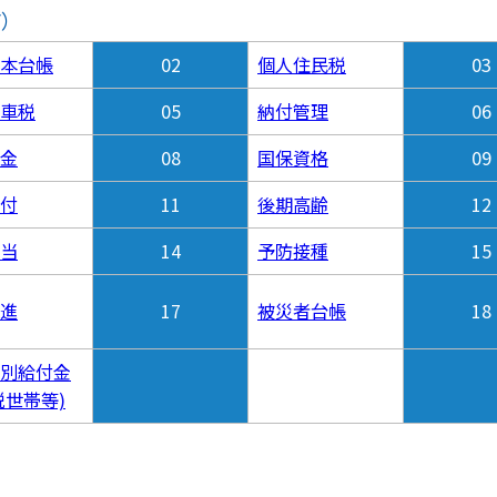
F）
本台帳
02
個人住民税
03
車税
05
納付管理
06
金
08
国保資格
09
付
11
後期高齢
12
当
14
予防接種
15
進
17
被災者台帳
18
別給付金
税世帯等)