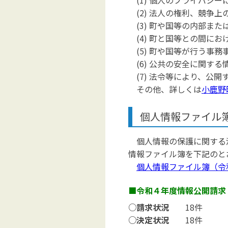
(1) 個人のプライバシー
(2) 法人の権利、競争
(3) 町や国等の内部ま
(4) 町と国等との間に
(5) 町や国等が行う事
(6) 公共の安全に関する
(7) 法令等により、公開
その他、詳しくは
小鹿野
個人情報ファイル
個人情報の保護に関する法
情報ファイル簿を下記のと
個人情報ファイル簿（令
■令和４年度情報公
○請求状況
1
○決定状況
1