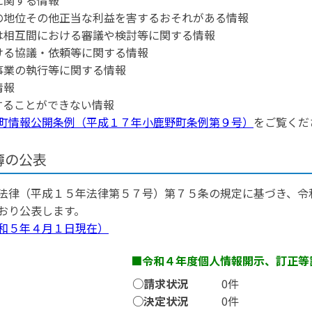
に関する情報
上の地位その他正当な利益を害するおそれがある情報
たは相互間における審議や検討等に関する情報
おける協議・依頼等に関する情報
務事業の執行等に関する情報
情報
することができない情報
町情報公開条例（平成１７年小鹿野町条例第９号）
をご覧くだ
簿の公表
律（平成１５年法律第５７号）第７５条の規定に基づき、令
おり公表します。
和５年４月１日現在）
開請求 ■令和４年度個人情報開示、訂正等
8件
○請求状況
0件
8件
○決定状況
0件