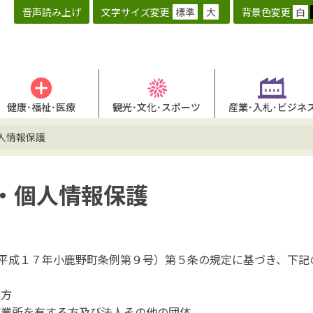
音声読み上げ
文字サイズ変更
標準
大
背景色変更
白
健康･福祉･医療
観光･文化･スポーツ
産業･入札･ビジネ
人情報保護
・個人情報保護
成１７年小鹿野町条例第９号）第５条の規定に基づき、下記
る方
事業所を有する方及び法人その他の団体