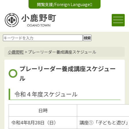
閲覧支援/Foreign Language
文字サイズ変更
音声読み上げ
標準
大
Foreign Language
背景色変更
白
黒
青
小鹿野町
>
プレーリーダー養成講座スケジュール
プレーリーダー養成講座スケジュー
ル
令和４年度スケジュール
日時
令和4年8月28日（日）
講座①「子どもと遊び