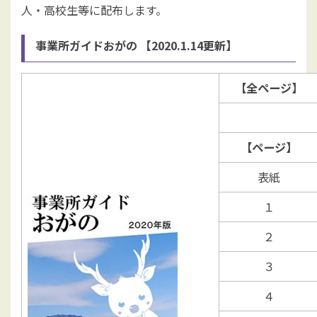
人・高校生等に配布します。
事業所ガイドおがの 【2020.1.14更新】
【全ページ】
【ページ】
表紙
１
２
３
４