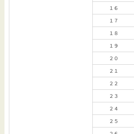
１６
１７
１８
１９
２０
２１
２２
２３
２４
２５
２６