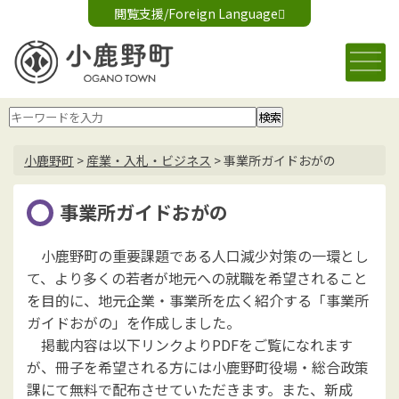
閲覧支援/Foreign Language
文字サイズ変更
音声読み上げ
標準
大
Foreign Language
背景色変更
白
黒
青
小鹿野町
>
産業・入札・ビジネス
>
事業所ガイドおがの
事業所ガイドおがの
小鹿野町の重要課題である人口減少対策の一環とし
て、より多くの若者が地元への就職を希望されること
を目的に、地元企業・事業所を広く紹介する「事業所
ガイドおがの」を作成しました。
掲載内容は以下リンクよりPDFをご覧になれます
が、冊子を希望される方には小鹿野町役場・総合政策
課にて無料で配布させていただきます。また、新成