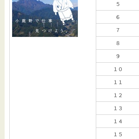
５
６
７
８
９
１０
１１
１２
１３
１４
１５