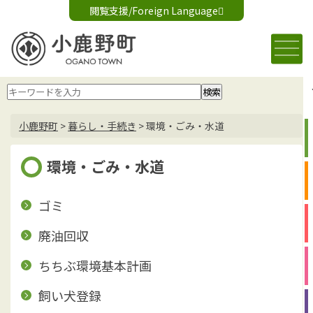
閲覧支援/Foreign Language
文字サイズ変更
音声読み上げ
標準
大
Foreign Language
背景色変更
白
黒
青
小鹿野町
>
暮らし・手続き
>
環境・ごみ・水道
環境・ごみ・水道
ゴミ
廃油回収
ちちぶ環境基本計画
飼い犬登録