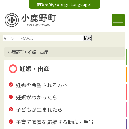
閲覧支援/Foreign Language
文字サイズ変更
音声読み上げ
標準
大
Foreign Language
背景色変更
白
黒
青
小鹿野町
>
妊娠・出産
妊娠・出産
妊娠を希望される方へ
妊娠がわかったら
子どもが生まれたら
子育て家庭を応援する助成・手当