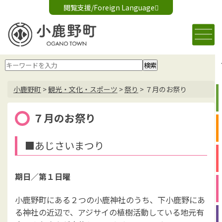
閲覧支援/Foreign Language
文字サイズ変更
音声読み上げ
標準
大
Foreign Language
背景色変更
白
黒
青
小鹿野町
>
観光・文化・スポーツ
>
祭り
>
７月のお祭り
７月のお祭り
■あじさいまつり
期日／
第１日曜
小鹿野町にある２つの小鹿神社のうち、下小鹿野にあ
る神社の近辺で、アジサイの植樹活動している地元有