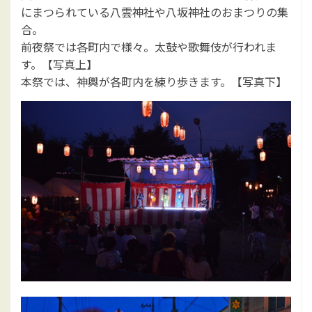
にまつられている八雲神社や八坂神社のおまつりの集
合。
前夜祭では各町内で様々。太鼓や歌舞伎が行われま
す。【写真上】
本祭では、神輿が各町内を練り歩きます。【写真下】