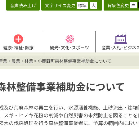
音声読み上げ
文字サイズ変更
標準
大
背景色変更
白
健康･福祉･医療
観光･文化･スポーツ
産業･入札･ビジネ
産業・農業・林業
>
小鹿野町森林整備事業補助金について
森林整備事業補助金について
及び荒廃森林の再生を行い、水源涵養機能、土砂流出・崩壊
、スギ・ヒノキ花粉の削減や自然災害の未然防止を図ることを
険木の伐採処理を行う森林整備事業者に、予算の範囲内におい