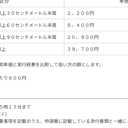
区分
単
以上３０センチメートル未満
２，２００円
以上６０センチメートル未満
８，４００円
以上９０センチメートル未満
２０，９００円
以上
３９，７００円
助単価と実行経費を比較して低い方の額とします。
たり８００円
５時１５分まで
く)
要事項を記載のうえ、申請書に記載
している添付書類と一緒に