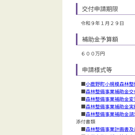
交付申請期限
令和９年１月２９日
補助金予算額
６００万
円
申請様式等
■
小鹿野町小規模森林整備
■
森林整備事業補助金交付
■
森林整備事業補助金変更
■
森林整備事業補助金実績
■
森林整備事業補助金請求
添付書類
■
森林整備事業計画書及び実