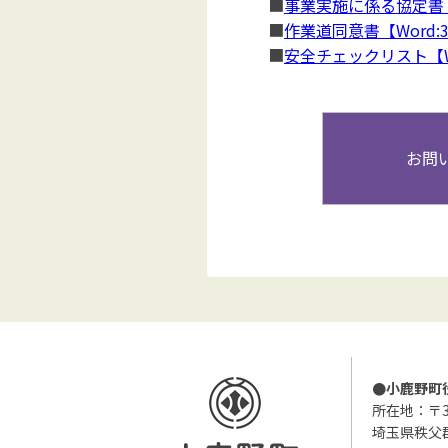
■
事業実施に係る協定書【W
■
作業道同意書【Word:3
■
安全チェックリスト【Wo
お問
●小鹿野町
所在地：〒36
埼玉県秩父