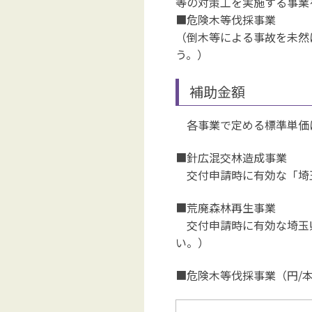
等の対策工を実施する事業
■危険木等伐採事業
（倒木等による事故を未然
う。）
補助金額
各事業で定める標準単価
■針広混交林造成事業
交付申請時に有効な「埼
■荒廃森林再生事業
交付申請時に有効な埼玉
い。）
■危険木等伐採事業（円/