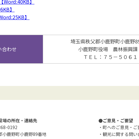
ord:40KB】
6KB】
rd:25KB】
埼玉県秩父郡小鹿野町小鹿野8
い合わせ
小鹿野町役場 農林振興
ＴＥＬ：７５－５０６１
役場の所在・連絡先
●ご意見・ご要望
8-0192
・町へのご意見・ご
郡小鹿野町小鹿野89番地
・観光に関する問い