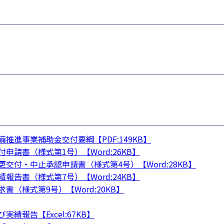
推進事業補助金交付要綱【PDF:149KB】
申請書（様式第1号）【Word:26KB】
交付・中止承認申請書（様式第4号）【Word:28KB】
報告書（様式第7号）【Word:24KB】
書（様式第9号）【Word:20KB】
績報告【Excel:67KB】