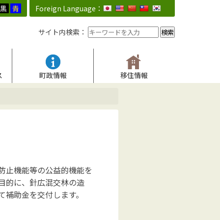
黒
青
Foreign Language：
サイト内検索：
ス
町政情報
移住情報
防止機能等の公益的機能を
目的に、針広混交林の造
て補助金を交付します。