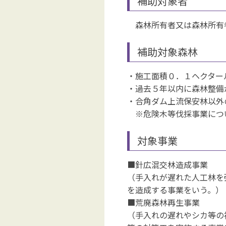
補助対象者
森林所有者又は森林所有
補助対象森林
・施工面積０．１ヘクター
・過去５年以内に森林整備
・合角ダム上流保安林以外
※危険木等伐採事業につ
対象事業
■針広混交林造成事業
（手入れが遅れた人工林を
を造成する事業をいう。）
■荒廃森林再生事業
（手入れの遅れやシカ等の