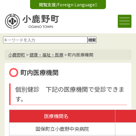
閲覧支援/Foreign Language
文字サイズ変更
音声読み上げ
標準
大
Foreign Language
背景色変更
白
黒
青
小鹿野町
>
健康・福祉・医療
>
町内医療機関
町内医療機関
個別健診 下記の医療機関で受診できま
す。
医療機関名
国保町立小鹿野中央病院