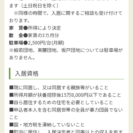
ます（土日祝日を除く）
※同様の時間で、入居に関するご相談も受け付けて
おります。
家 賃
●所得により決定
敷 金
●家賃の3カ月分
駐車場
●2,500円/台(月額)
※般若団地、東腰団地、坂戸団地については駐車場が
ありません。
入居資格
■現に同居し、又は同居する親族等がいること
■所得月額が扶養控除後15万8,000円以下であること
■自ら居住するための住宅を必要としていること
■申込者本人を含む同居世帯の全員が暴力団員でない
こと
■国・地方税を滞納していないこと
■町内に居住し、入居決定者と同等以上の収入を有す