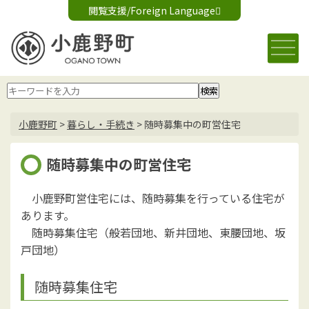
閲覧支援/Foreign Language
文字サイズ変更
音声読み上げ
標準
大
Foreign Language
背景色変更
白
黒
青
小鹿野町
>
暮らし・手続き
>
随時募集中の町営住宅
随時募集中の町営住宅
小鹿野町営住宅には、随時募集を行っている住宅が
あります。
随時募集住宅（般若団地、新井団地、東腰団地、坂
戸団地）
随時募集住宅