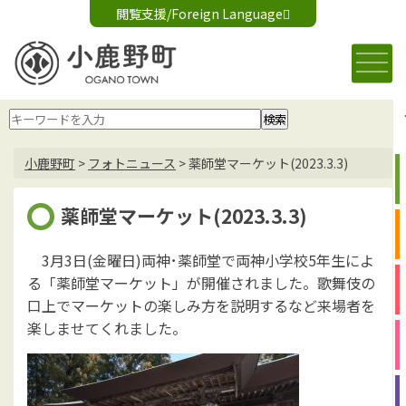
閲覧支援/Foreign Language
文字サイズ変更
音声読み上げ
標準
大
Foreign Language
背景色変更
白
黒
青
小鹿野町
>
フォトニュース
>
薬師堂マーケット(2023.3.3)
薬師堂マーケット(2023.3.3)
3月3日(金曜日)両神･薬師堂で両神小学校5年生によ
る「薬師堂マーケット」が開催されました。歌舞伎の
口上でマーケットの楽しみ方を説明するなど来場者を
楽しませてくれました。