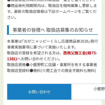
●商品券利用期限内は、取扱店を随時募集し更新しま
す。最新の取扱店情報は下記ホームページをご覧くだ
さい。
事業者の皆様へ 取扱店募集のお知らせ
本事業は｢おがニャッピーくらし応援商品券2026｣発行
事業実施要項に基づいて実施いたします。
取扱店の登録を希望される方は、
西秩父商工会(
75-
1381)
へお問い合わせください。
取扱店資格●小鹿野町に店舗・事業所を有する事業者
取扱店登録料●無料(※商工会での換金手数料も無料)
小鹿野
お問い合わせ