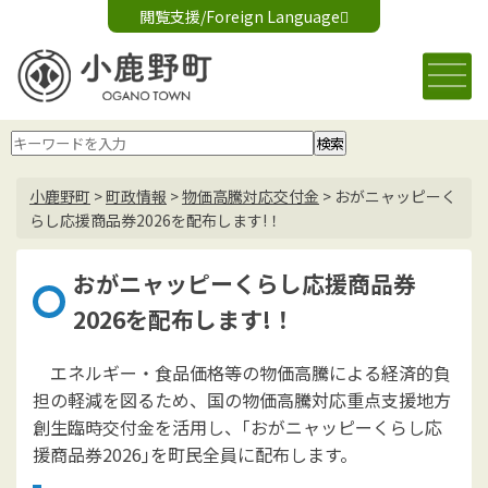
閲覧支援/Foreign Language
文字サイズ変更
音声読み上げ
標準
大
Foreign Language
背景色変更
白
黒
青
小鹿野町
>
町政情報
>
物価高騰対応交付金
>
おがニャッピーく
らし応援商品券2026を配布します!！
おがニャッピーくらし応援商品券
2026を配布します!！
エネルギー・食品価格等の物価高騰による経済的負
担の軽減を図るため、国の物価高騰対応重点支援地方
創生臨時交付金を活用し、｢おがニャッピーくらし応
援商品券2026｣を町民全員に配布します。